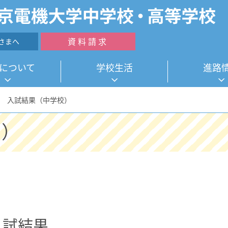
資料請求
さまへ
について
学校生活
進路
入試結果（中学校）
校）
入試結果