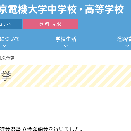
資料請求
さまへ
について
学校生活
進路
徒会選挙
選挙
生徒会選挙 立会演説会を行いました。