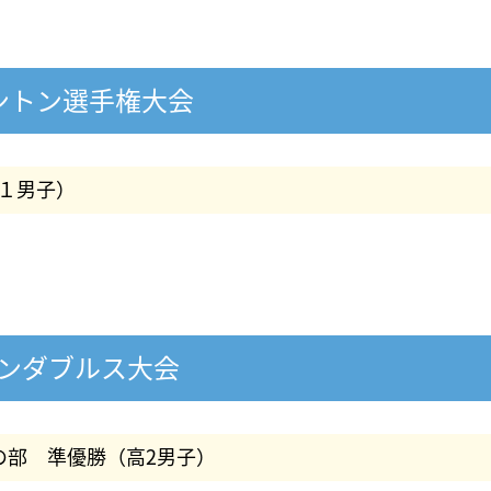
ントン選手権大会
１男子）
トンダブルス大会
の部 準優勝（高2男子）